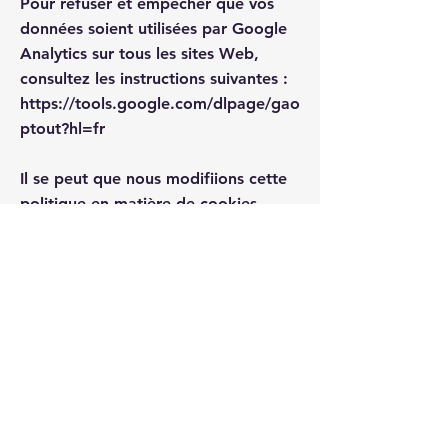
Pour refuser et empêcher que vos
données soient utilisées par Google
Analytics sur tous les sites Web,
consultez les instructions suivantes :
https://tools.google.com/dlpage/gao
ptout?hl=fr
Il se peut que nous modifiions cette
politique en matière de cookies.
Nous vous encourageons à consulter
régulièrement cette page pour
obtenir les dernières informations sur
les cookies.
Politique de confidentialité
Mentions légales